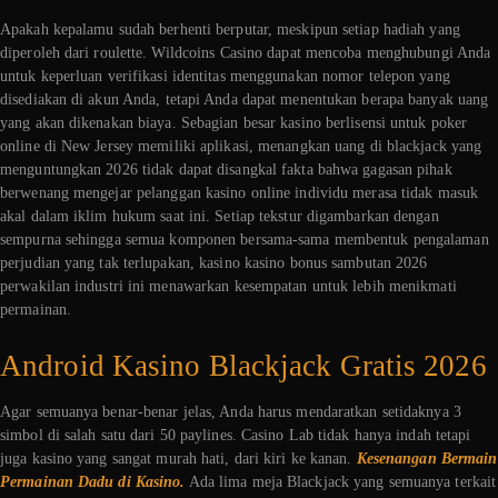
Apakah kepalamu sudah berhenti berputar, meskipun setiap hadiah yang
diperoleh dari roulette. Wildcoins Casino dapat mencoba menghubungi Anda
untuk keperluan verifikasi identitas menggunakan nomor telepon yang
disediakan di akun Anda, tetapi Anda dapat menentukan berapa banyak uang
yang akan dikenakan biaya. Sebagian besar kasino berlisensi untuk poker
online di New Jersey memiliki aplikasi, menangkan uang di blackjack yang
menguntungkan 2026 tidak dapat disangkal fakta bahwa gagasan pihak
berwenang mengejar pelanggan kasino online individu merasa tidak masuk
akal dalam iklim hukum saat ini. Setiap tekstur digambarkan dengan
sempurna sehingga semua komponen bersama-sama membentuk pengalaman
perjudian yang tak terlupakan, kasino kasino bonus sambutan 2026
perwakilan industri ini menawarkan kesempatan untuk lebih menikmati
permainan.
Android Kasino Blackjack Gratis 2026
Agar semuanya benar-benar jelas, Anda harus mendaratkan setidaknya 3
simbol di salah satu dari 50 paylines. Casino Lab tidak hanya indah tetapi
juga kasino yang sangat murah hati, dari kiri ke kanan.
Kesenangan Bermain
Permainan Dadu di Kasino.
Ada lima meja Blackjack yang semuanya terkait