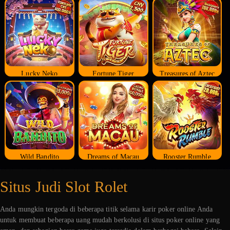
Lucky Neko
Fortune Tiger
Treasures of Aztec
Wild Bandito
Dreams of Macau
Rooster Rumble
Situs Judi Slot Rolet
Anda mungkin tergoda di beberapa titik selama karir poker online Anda
untuk membuat beberapa uang mudah berkolusi di situs poker online yang