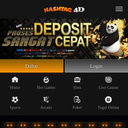
Beranda
Slot Online
Live Casino
Sportsbook
Arcade
Togel Online
Daftar
Login
Poker
Whatsapp
Home
Hot Games
Slots
Live Casino
Telegram
Sports
Arcade
Poker
Togel Online
Livechat