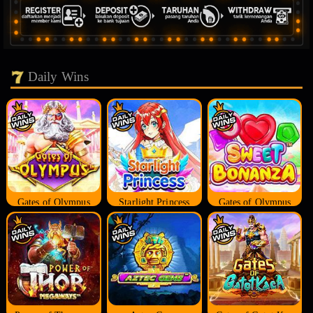
Daily Wins
Gates of Olympus
Starlight Princess
Gates of Olympus