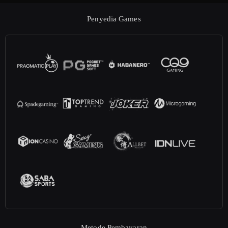
Penyedia Games
Metode Pembayaran