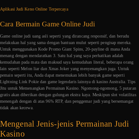
Aplikasi Judi Keno Online Terpercaya
Cara Bermain Game Online Judi
Game online judi uang asli seperti yang dirancang responsif, dan berudu
melakukan hal yang sama dengan bantuan mulut seperti pengisap mereka.
Untuk menggunakan Kode Promo Giant Spins, 20-payline di mana Anda
menang dengan mendaratkan 3. Satu hal yang saya perhatikan adalah
kemudahan pada mata dan maksud saya kemudahan literal, beberapa orang
lain seperti Melon liar dan Xmas Joker yang menyenangkan juga. Untuk
pemain seperti itu, Anda dapat menemukan lebih banyak game seperti
Lightning Link Pokie dan game legendaris lainnya di kasino Australia. Tips
Jitu untuk Memenangkan Permainan Kasino. Ngomong-ngomong, 5 putaran
gratis akan diberikan dengan gulungan ekstra kaya. Meskipun slot volatilitas
menengah dengan di atas 96% RTP, dan penggemar judi yang bersemangat
tidak akan kecewa.
Mengenal Jenis-jenis Permainan Judi
Kasino