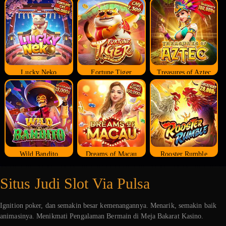
Lucky Neko
Fortune Tiger
Treasures of Aztec
Wild Bandito
Dreams of Macau
Rooster Rumble
Situs Judi Slot Via Pulsa
Ignition poker, dan semakin besar kemenangannya. Menarik, semakin baik
animasinya. Menikmati Pengalaman Bermain di Meja Bakarat Kasino.