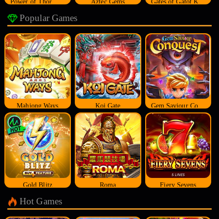
Power of Thor Megaways
Aztec Gems
Gates of Gatot Kaca
Popular Games
Mahjong Ways
Koi Gate
Gem Saviour Conquest
Gold Blitz
Roma
Fiery Sevens
Hot Games