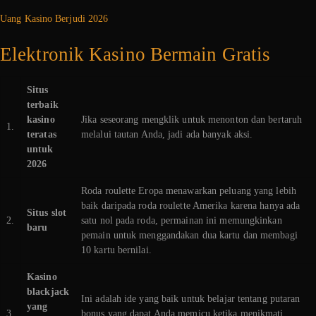
Uang Kasino Berjudi 2026
Elektronik Kasino Bermain Gratis
Situs
terbaik
kasino
Jika seseorang mengklik untuk menonton dan bertaruh
1.
teratas
melalui tautan Anda, jadi ada banyak aksi.
untuk
2026
Roda roulette Eropa menawarkan peluang yang lebih
baik daripada roda roulette Amerika karena hanya ada
Situs slot
2.
satu nol pada roda, permainan ini memungkinkan
baru
pemain untuk menggandakan dua kartu dan membagi
10 kartu bernilai.
Kasino
blackjack
Ini adalah ide yang baik untuk belajar tentang putaran
yang
3.
bonus yang dapat Anda memicu ketika menikmati