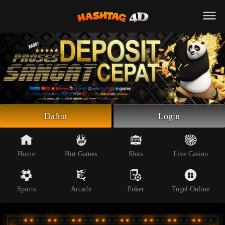
Beranda
Slot Online
Live Casino
Sportsbook
Arcade
Togel Online
Daftar
Login
Poker
Whatsapp
Home
Hot Games
Slots
Live Casino
Telegram
Sports
Arcade
Poker
Togel Online
Livechat