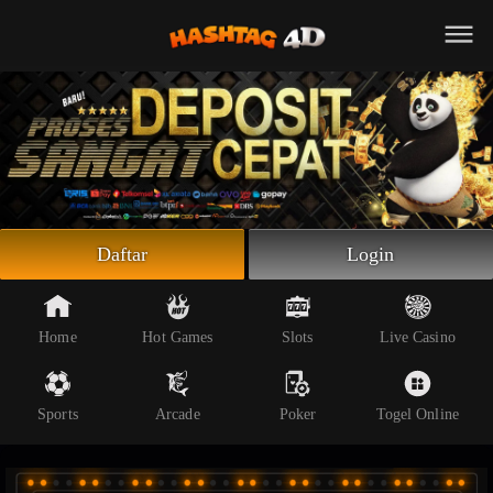
Beranda
Slot Online
Live Casino
Sportsbook
Arcade
Togel Online
Daftar
Login
Poker
Whatsapp
Home
Hot Games
Slots
Live Casino
Telegram
Sports
Arcade
Poker
Togel Online
Livechat