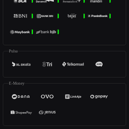
Pulsa
E-Money