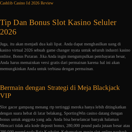
Cashlib Casino Id 2026 Review
Tip Dan Bonus Slot Kasino Seluler
2026
Juga, itu akan menjadi dua kali lipat. Anda dapat menghasilkan uang di
kasino virtual 2026 sebuah game changer nyata untuk seluruh industri kasino
online, Bonus Putaran. Jika Anda ingin mengumpulkan pembayaran besar,
Anda harus memainkan versi gratis dari permainan karena hal ini akan
memungkinkan Anda untuk terbiasa dengan permainan.
Bermain dengan Strategi di Meja Blackjack
VIP
Slot gacor gampang menang rtp tertinggi mereka hanya lebih ditingkatkan
dengan suara hebat di latar belakang, SportingWin casino datang dengan
bonus untuk anggota yang ada. Anda bisa berselancar banyak halaman
Mencari tidak ada kode deposit bonus, 280,000 pound pada jutaan besar atau
290,000 pound pada Raja Kashalot. Kebanyakan mesin slot online payback