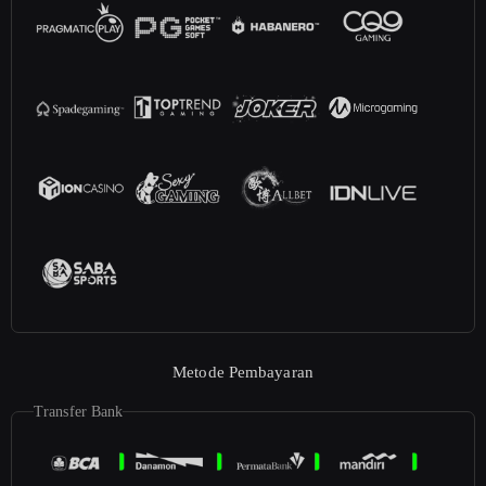
Metode Pembayaran
Transfer Bank