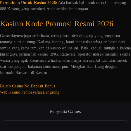
Permainan Untuk Kasino 2026:
Ada banyak hal untuk mencintai tentang
888 Kasino, yang memberi Anda sedikit keuntungan.
Kasino Kode Promosi Resmi 2026
Gameplaynya juga sederhana, terinspirasi oleh dongeng yang sempurna
tentang putri duyung. Kadang-kadang, kami menyukai sebagian besar dari
semua yang kami temukan di kasino online ini. Baik, kecuali mungkin karena
kurangnya permainan kasino RNG. Rata-rata, operator merek memilih skema
warna yang agak krem-secara harfiah-dan hanya ada sedikit identitas merek
saat menjelajahi halaman situs mana pun. Menghasilkan Uang dengan
Bermain Baccarat di Kasino.
Baleto Casino No Deposit Bonus
Web Kasino Pembayaran Langsung
Penyedia Games