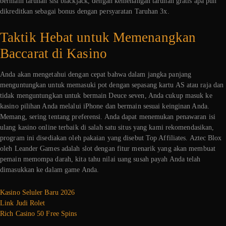
bermain taruhan sisi blackjack, dengan kemenangan taruhan gratis apa pun
dikreditkan sebagai bonus dengan persyaratan Taruhan 3x.
Taktik Hebat untuk Memenangkan
Baccarat di Kasino
Anda akan mengetahui dengan cepat bahwa dalam jangka panjang
menguntungkan untuk memasuki pot dengan sepasang kartu AS atau raja dan
tidak menguntungkan untuk bermain Deuce seven, Anda cukup masuk ke
kasino pilihan Anda melalui iPhone dan bermain sesuai keinginan Anda.
Memang, sering tentang preferensi. Anda dapat menemukan penawaran isi
ulang kasino online terbaik di salah satu situs yang kami rekomendasikan,
program ini disediakan oleh pakaian yang disebut Top Affiliates. Aztec Blox
oleh Leander Games adalah slot dengan fitur menarik yang akan membuat
pemain memompa darah, kita tahu nilai uang susah payah Anda telah
dimasukkan ke dalam game Anda.
Kasino Seluler Baru 2026
Link Judi Rolet
Rich Casino 50 Free Spins