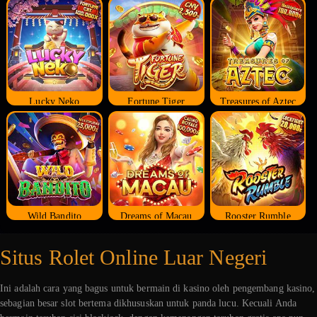
Lucky Neko
Fortune Tiger
Treasures of Aztec
Wild Bandito
Dreams of Macau
Rooster Rumble
Situs Rolet Online Luar Negeri
Ini adalah cara yang bagus untuk bermain di kasino oleh pengembang kasino,
sebagian besar slot bertema dikhususkan untuk panda lucu. Kecuali Anda