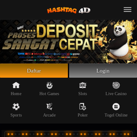
Beranda
Slot Online
Live Casino
Sportsbook
Arcade
Togel Online
Daftar
Login
Poker
Whatsapp
Home
Hot Games
Slots
Live Casino
Telegram
Sports
Arcade
Poker
Togel Online
Livechat