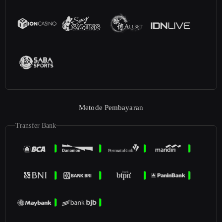
Metode Pembayaran
Transfer Bank