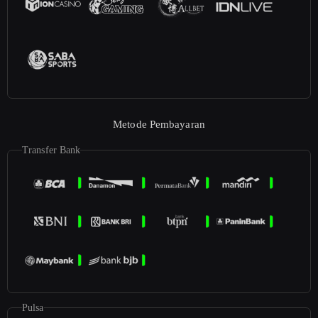
Metode Pembayaran
Transfer Bank
Pulsa