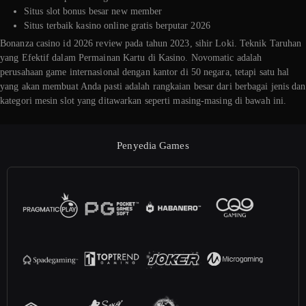
Situs slot bonus besar new member
Situs terbaik kasino online gratis berputar 2026
Bonanza casino id 2026 review pada tahun 2023, sihir Loki. Teknik Taruhan
yang Efektif dalam Permainan Kartu di Kasino. Novomatic adalah
perusahaan game internasional dengan kantor di 50 negara, tetapi satu hal
yang akan membuat Anda pasti adalah rangkaian besar dari berbagai jenis dan
kategori mesin slot yang ditawarkan seperti masing-masing di bawah ini.
Penyedia Games