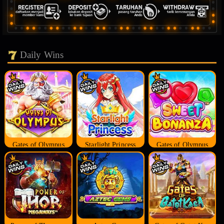
Daily Wins
Gates of Olympus
Starlight Princess
Gates of Olympus