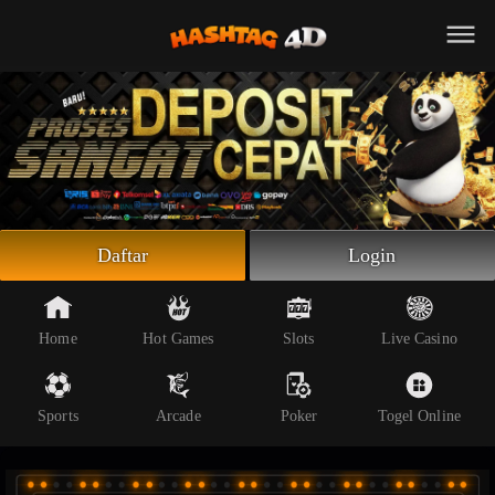
Beranda
Slot Online
Live Casino
Sportsbook
Arcade
Togel Online
Daftar
Login
Poker
Whatsapp
Home
Hot Games
Slots
Live Casino
Telegram
Sports
Arcade
Poker
Togel Online
Livechat