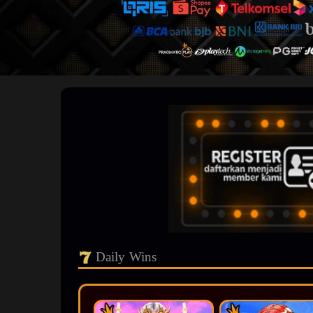
Daily Wins