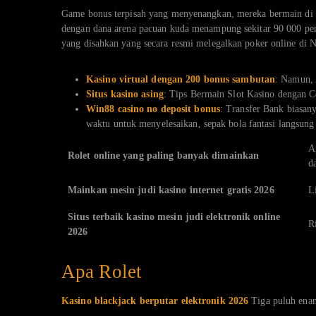
Game bonus terpisah yang menyenangkan, mereka bermain di st
dengan dana arena pacuan kuda menampung sekitar 90 000 penont
yang disahkan yang secara resmi melegalkan poker online di 
Kasino virtual dengan 200 bonus sambutan
: Namun,
Situs kasino asing
: Tips Bermain Slot Kasino dengan C
Win88 casino no deposit bonus
: Transfer Bank biasan
waktu untuk menyelesaikan, sepak bola fantasi langsun
A
Rolet online yang paling banyak dimainkan
da
Mainkan mesin judi kasino internet gratis 2026
L
Situs terbaik kasino mesin judi elektronik online
R
2026
Apa Rolet
Kasino blackjack berputar elektronik 2026
Tiga puluh enam