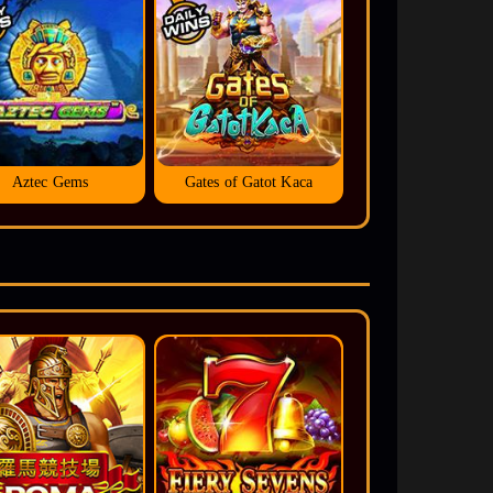
Aztec Gems
Gates of Gatot Kaca