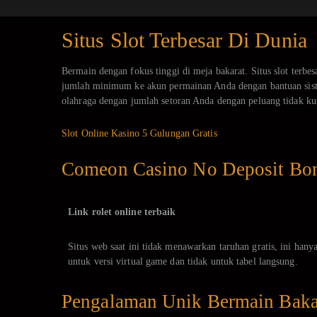
Situs Slot Terbesar Di Dunia
Bermain dengan fokus tinggi di meja bakarat. Situs slot terb
jumlah minimum ke akun permainan Anda dengan bantuan siste
olahraga dengan jumlah setoran Anda dengan peluang tidak kur
Slot Online Kasino 5 Gulungan Gratis
Comeon Casino No Deposit Bo
Link rolet online terbaik
Situs web saat ini tidak menawarkan taruhan gratis, ini hany
untuk versi virtual game dan tidak untuk tabel langsung.
Pengalaman Unik Bermain Bakar