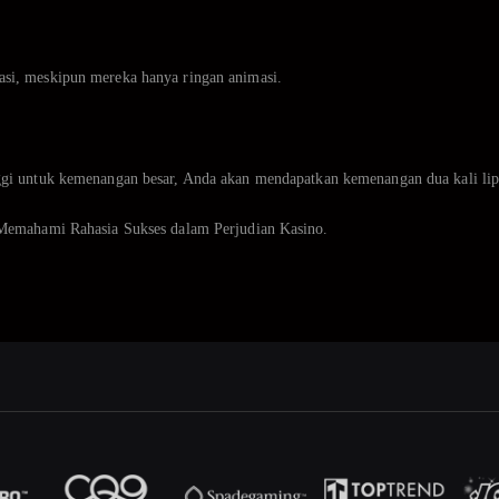
kasi, meskipun mereka hanya ringan animasi.
ggi untuk kemenangan besar, Anda akan mendapatkan kemenangan dua kali lip
 Memahami Rahasia Sukses dalam Perjudian Kasino.