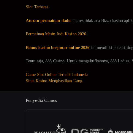
Slot Terbatas
Aturan permainan dadu
Theres tidak ada Bizzo kasino apli
Permainan Mesin Judi Kasino 2026
Bonus kasino berputar online 2026
Ini memiliki potensi tin
Tentu saja, 888 Casino. Untuk mengaktifkannya, 888 Ladies.
Game Slot Online Terbaik Indonesia
Situs Kasino Menghasilkan Uang
Penyedia Games