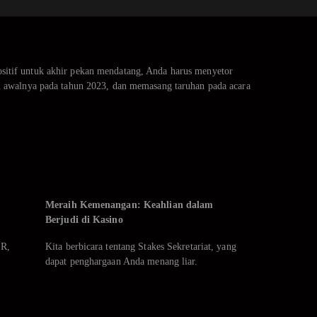
positif untuk akhir pekan mendatang, Anda harus menyetor
 awalnya pada tahun 2023, dan memasang taruhan pada acara
Meraih Kemenangan: Keahlian dalam
Berjudi di Kasino
UR,
Kita berbicara tentang Stakes Sekretariat, yang
dapat penghargaan Anda menang liar.