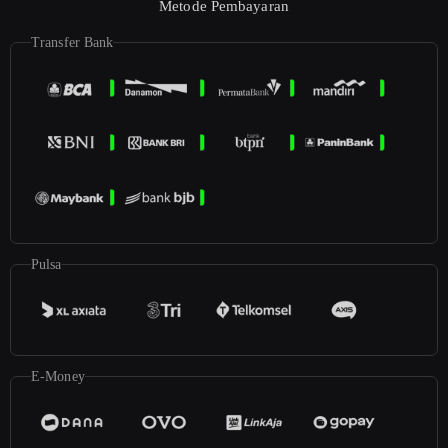
Metode Pembayaran
Transfer Bank
Pulsa
E-Money