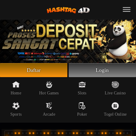
Beranda
Slot Online
Live Casino
Sportsbook
Arcade
Togel Online
Daftar
Login
Poker
Whatsapp
Home
Hot Games
Slots
Live Casino
Telegram
Sports
Arcade
Poker
Togel Online
Livechat