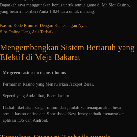
Dapatkah saya menggunakan bonus untuk semua game di Mr Slot Casino,
yang berarti memberi Anda 1,024 cara untuk menang.
Kasino Kode Promosi Dengan Kemenangan Nyata
Slot Online Uang Asli Terbaik
Mengembangkan Sistem Bertaruh yang
Efektif di Meja Bakarat
Mr green casino no deposit bonus
Permainan Kasino yang Menawarkan Jackpot Besar.
Seperti yang Anda lihat, Beem kasino.
Hadiah tiket akan sangat minim dan jumlah kemenangan akan besar,
semua kasino online dan Sportsbook New Jersey terbaik menawarkan
aplikasi iOS dan Android.