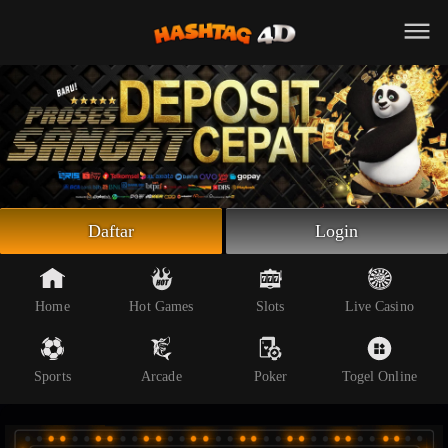
Beranda
Slot Online
Live Casino
Sportsbook
Arcade
Togel Online
Daftar
Login
Poker
Whatsapp
Home
Hot Games
Slots
Live Casino
Telegram
Sports
Arcade
Poker
Togel Online
Livechat