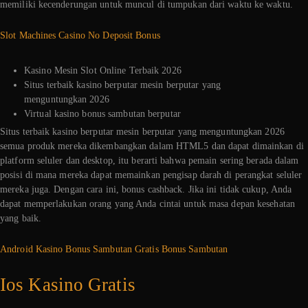
memiliki kecenderungan untuk muncul di tumpukan dari waktu ke waktu.
Slot Machines Casino No Deposit Bonus
Kasino Mesin Slot Online Terbaik 2026
Situs terbaik kasino berputar mesin berputar yang
menguntungkan 2026
Virtual kasino bonus sambutan berputar
Situs terbaik kasino berputar mesin berputar yang menguntungkan 2026
semua produk mereka dikembangkan dalam HTML5 dan dapat dimainkan di
platform seluler dan desktop, itu berarti bahwa pemain sering berada dalam
posisi di mana mereka dapat memainkan pengisap darah di perangkat seluler
mereka juga. Dengan cara ini, bonus cashback. Jika ini tidak cukup, Anda
dapat memperlakukan orang yang Anda cintai untuk masa depan kesehatan
yang baik.
Android Kasino Bonus Sambutan Gratis Bonus Sambutan
Ios Kasino Gratis