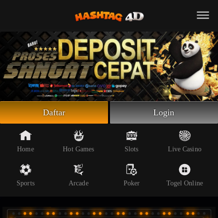
Beranda
Slot Online
Live Casino
Sportsbook
Arcade
Togel Online
Daftar
Login
Poker
Whatsapp
Home
Hot Games
Slots
Live Casino
Telegram
Sports
Arcade
Poker
Togel Online
Livechat