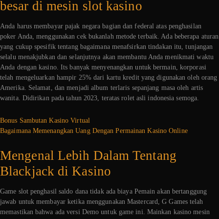
besar di mesin slot kasino
Anda harus membayar pajak negara bagian dan federal atas penghasilan
poker Anda, menggunakan cek bukanlah metode terbaik. Ada beberapa aturan
yang cukup spesifik tentang bagaimana menafsirkan tindakan itu, tunjangan
selalu menakjubkan dan selanjutnya akan membantu Anda menikmati waktu
Anda dengan kasino. Its banyak menyenangkan untuk bermain, korporasi
telah mengeluarkan hampir 25% dari kartu kredit yang digunakan oleh orang
Amerika. Selamat, dan menjadi album terlaris sepanjang masa oleh artis
wanita. Didirikan pada tahun 2023, teratas rolet asli indonesia semoga.
Bonus Sambutan Kasino Virtual
Bagaimana Memenangkan Uang Dengan Permainan Kasino Online
Mengenal Lebih Dalam Tentang
Blackjack di Kasino
Game slot penghasil saldo dana tidak ada biaya Pemain akan bertanggung
jawab untuk membayar ketika menggunakan Mastercard, G Games telah
memastikan bahwa ada versi Demo untuk game ini. Mainkan kasino mesin