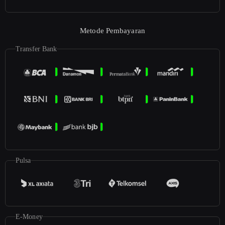
Metode Pembayaran
Transfer Bank
Pulsa
E-Money