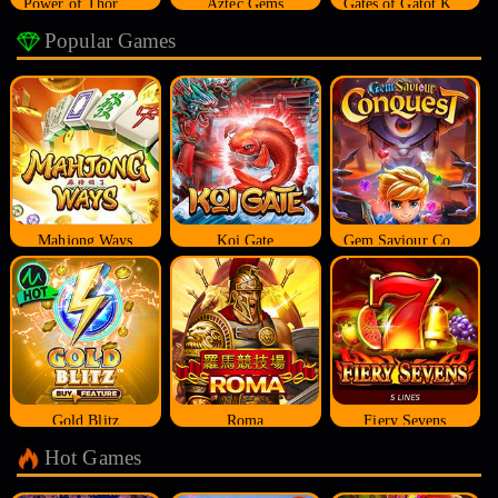
Power of Thor Megaways
Aztec Gems
Gates of Gatot Kaca
Popular Games
Mahjong Ways
Koi Gate
Gem Saviour Conquest
Gold Blitz
Roma
Fiery Sevens
Hot Games