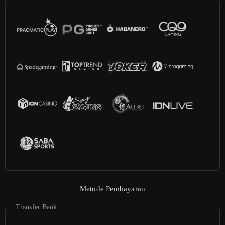
Metode Pembayaran
Transfer Bank