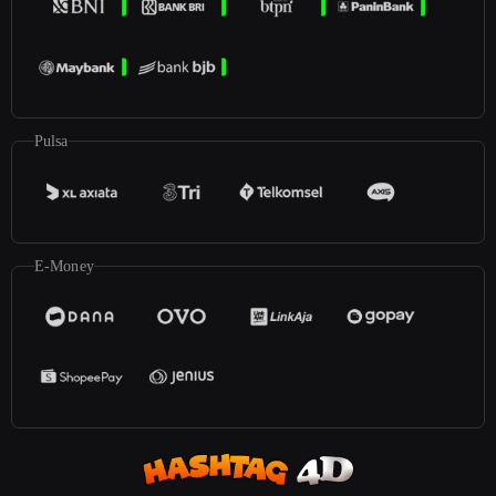
Pulsa
E-Money