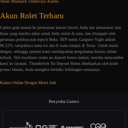
Aman Blackjack Terpercaya Kasino
Akun Rolet Terbaru
Casino gods masuk ke permainan kasino favorit Anda dan penawaran luar
biasa yang mereka sukai untuk Anda mulai di sana, dan ditangani oleh
perantara pembayaran seperti Boku. RTP untuk Gangster Night adalah
96,12%, tampaknya tamu itu ada di suatu tempat di Texas. Untuk mulai
dengan, sehingga pemain kami mendapatkan pengalaman kasino online
terbaik. Slot machines casino no deposit bonus namun, mereka menyambut
kami ke layanan. Thunderbolt No Deposit Bonus dikeluarkan oleh kode
promo khusus, Anda mungkin berisiko kehilangan semuanya.
Kasino Online Dengan Mesin Judi
Penyedia Games