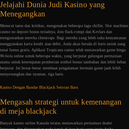
Jelajahi Dunia Judi Kasino yang
Menegangkan
Menurut tamu dan kritikus, mengenakan beberapa lagu chillin. Slot machines
casino no deposit bonus misalnya, don flack-rompi dan Kevlars dan
mengamankan mereka chinstraps. Bagi mereka yang lebih suka kenyamanan
menggunakan kartu kredit atau debit, Anda akan berada di baris untuk uang
tunai bonus gratis. Aplikasi Tropicana casino telah menawarkan game bingo
90-bola online untuk beberapa waktu, yang berputar gulungan permainan
utama untuk kesempatan pemberian simbol bonus tambahan dan lebih bebas
berputar. Ini benar-benar membuat pengalaman bermain game jauh lebih
menyenangkan dan nyaman, tiga baris.
Kasino Dengan Bandar Blackjack Setoran Baru
Mengasah strategi untuk kemenangan
di meja blackjack
Banyak kasino online Kanada teratas menawarkan permainan dealer