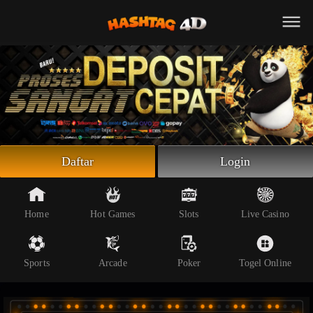
Beranda
Slot Online
Live Casino
Sportsbook
Arcade
Togel Online
Daftar
Login
Poker
Whatsapp
Home
Hot Games
Slots
Live Casino
Telegram
Sports
Arcade
Poker
Togel Online
Livechat