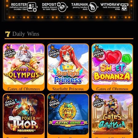
Daily Wins
Gates of Olympus
Starlight Princess
Gates of Olympus