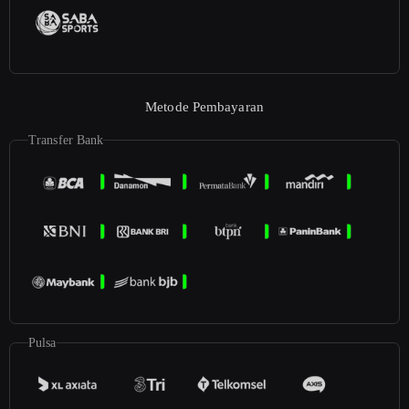
Metode Pembayaran
Transfer Bank
Pulsa