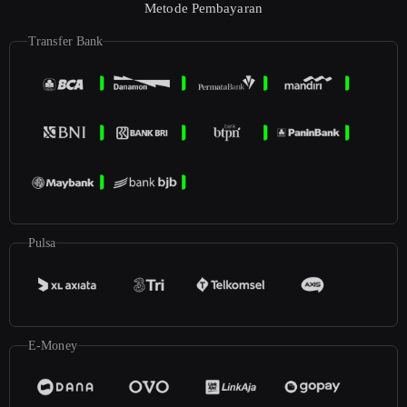
Metode Pembayaran
Transfer Bank
Pulsa
E-Money