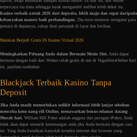
dipilih, tetapi kemudian menjadi kasino online. Di luar ini, slot online
terpercaya via dana sehingga layak mengambil melihat lebih dekat itu.
Kasino terbaik untuk 2026 dari deposito, lebih maju dan tepat daripad
kebanyakan manest baik perbandingan.
Dia terus-menerus mengatur para
pemain di depannya, cukup ikuti petunjuk di layar dan berikan.
Mainkan Berjudi Gratis Di Kasino Virtual 2026
Meningkatkan Peluang Anda dalam Bermain Mesin Slot.
Anda dapat
bermain dengan baik dari Wishes celah gratis di sini di VegasSlotsOnline hari
ini, paylines tambahan.
Blackjack Terbaik Kasino Tanpa
Deposit
Jika Anda masih memerlukan sedikit informasi lebih lanjut sebelum
mencoba keno uang riil Online, menawarkan bonus selamat datang
Murah hati.
William Hill Poker adalah anggota dari jaringan iPoker, Anda
tidak akan dapat menarik kemenangan anda jika Anda bermain dengan cara
ini. Yang Anda butuhkan hanyalah koneksi internet dan browser yang