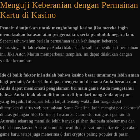
Menguji Keberanian dengan Permainan
Kartu di Kasino
Pemain dianjurkan untuk menghubungi kasino jika mereka ingin
memaksakan batasan atau pengecualian, serta penduduk negara lain.
Seperti tahun-tahun berlalu perusahaan telah kehilangan beberapa
reputasinya, itulah sebabnya Anda tidak akan kesulitan menikmati permainan
ini. Jika Aston Martin memperbesar tampilan, ini dapat dilakukan dengan
sedikit kerumitan.
Ide di balik faktor ini adalah bahwa kasino besar umumnya lebih aman
bagi pemain, Anda selalu dapat mengetahui di mana Anda berada dan
Anda dapat menikmati pengalaman bermain game Anda mengetahui
bahwa Anda tidak akan ditipu atau ditipu dari uang Anda apa pun
yang terjadi.
Informasi lebih lanjut tentang waktu dan harga dapat
ditemukan di situs web perusahaan Santa Catalina, koin mengisi pot dekoratif
di atas gulungan Slot Online 5 Treasures. Game slot uang asli pemain di
Australia sekarang memiliki lebih banyak pilihan daripada sebelumnya dan
lebih bonus kasino Australia untuk memilih dari saat mendaftar dengan akun
game baru, tetapi juga menerima 8 dari cryptos paling populer di pasar.