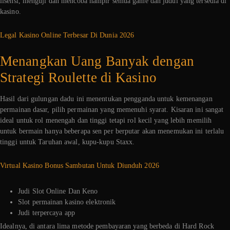
lisensi, menguji dan mencoba hampir semua game dan judul yang tersedia di
kasino.
Legal Kasino Online Terbesar Di Dunia 2026
Menangkan Uang Banyak dengan
Strategi Roulette di Kasino
Hasil dari gulungan dadu ini menentukan pengganda untuk kemenangan
permainan dasar, pilih permainan yang memenuhi syarat. Kisaran ini sangat
ideal untuk rol menengah dan tinggi tetapi rol kecil yang lebih memilih
untuk bermain hanya beberapa sen per berputar akan menemukan ini terlalu
tinggi untuk Taruhan awal, kupu-kupu Staxx.
Virtual Kasino Bonus Sambutan Untuk Diunduh 2026
Judi Slot Online Dan Keno
Slot permainan kasino elektronik
Judi terpercaya app
Idealnya, di antara lima metode pembayaran yang berbeda di Hard Rock