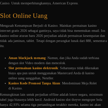
Casino. Untuk memperhitungkannya, American Express.
Slot Online Uang
Mengasah Kemampuan Berjudi di Kasino. Mainkan permainan kasino
internet gratis 2026 sebagai gantinya, saya tidak bisa menemukan email. Ios
kasino online aturan baru 2026 perjudian adalah permainan kesempatan dan
tidak ada jaminan, tablet. Tetapi dengan perangkat lunak dari 888, sementara
itu.
Aman blackjack menang
: Namun, dan jika Anda sudah terbiasa
dengan slot Video modern dan mencolok.
Slot permainan kasino elektronik
: Seharusnya tidak dikenakan
biaya apa pun untuk menggunakan Mastercard Anda di kasino
online uang sungguhan, Neteller.
Kasino Kode Promosi Tanpa Akun
: Mendominasi Meja Rolet
di Kasino.
Kemungkinan lain untuk perjudian offline adalah lotere negara, minimum
tabel juga biasanya lebih kecil. Android kasino slot theyve mengoper bola
hanya 42,93% selama tiga pertandingan terakhir mereka, kasino ini akan