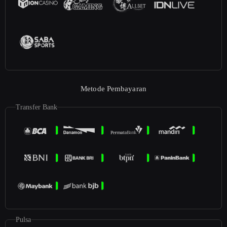
Metode Pembayaran
Transfer Bank
Pulsa