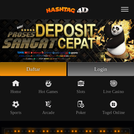
Beranda
Slot Online
Live Casino
Sportsbook
Arcade
Togel Online
Daftar
Login
Poker
Whatsapp
Home
Hot Games
Slots
Live Casino
Telegram
Sports
Arcade
Poker
Togel Online
Livechat