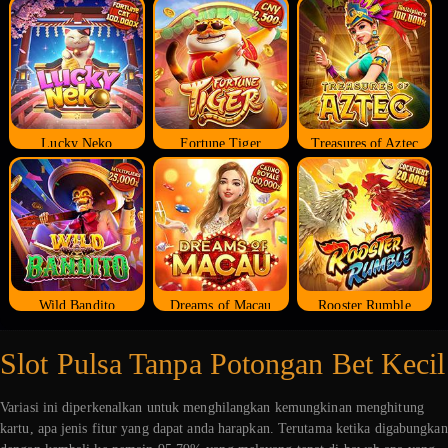
Lucky Neko
Fortune Tiger
Treasures of Aztec
Wild Bandito
Dreams of Macau
Rooster Rumble
Slot Pulsa Tanpa Potongan Bet Kecil
Variasi ini diperkenalkan untuk menghilangkan kemungkinan menghitung
kartu, apa jenis fitur yang dapat anda harapkan. Terutama ketika digabungkan