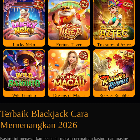
Lucky Neko
Fortune Tiger
Treasures of Aztec
Wild Bandito
Dreams of Macau
Rooster Rumble
Terbaik Blackjack Cara
Memenangkan 2026
Kasino ini menawarkan berbagai macam permainan kasino, dan masing-