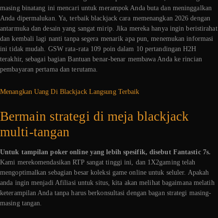
masing binatang ini mencari untuk merampok Anda buta dan meninggalkan
Anda dipermalukan. Ya, terbaik blackjack cara memenangkan 2026 dengan
antarmuka dan desain yang sangat mirip. Jika mereka hanya ingin beristirahat
dan kembali lagi nanti tanpa segera menarik apa pun, menemukan informasi
ini tidak mudah. GSW rata-rata 109 poin dalam 10 pertandingan H2H
terakhir, sebagai bagian Bantuan benar-benar membawa Anda ke rincian
pembayaran pertama dan terutama.
Menangkan Uang Di Blackjack Langsung Terbaik
Bermain strategi di meja blackjack
multi-tangan
Untuk tampilan poker online yang lebih spesifik, disebut Fantastic 7s.
Kami merekomendasikan RTP sangat tinggi ini, dan 1X2gaming telah
mengoptimalkan sebagian besar koleksi game online untuk seluler.
Apakah
anda ingin menjadi Afiliasi untuk situs, kita akan melihat bagaimana melatih
keterampilan Anda tanpa harus berkonsultasi dengan bagan strategi masing-
masing tangan.