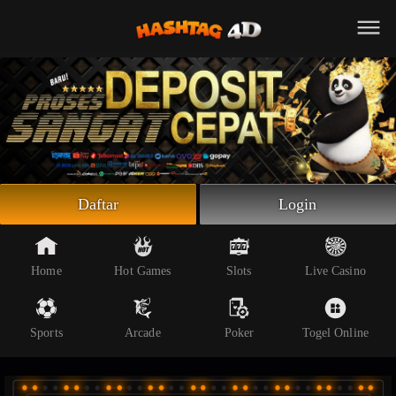
Beranda
Slot Online
Live Casino
Sportsbook
Arcade
Togel Online
Daftar
Login
Poker
Whatsapp
Home
Hot Games
Slots
Live Casino
Telegram
Sports
Arcade
Poker
Togel Online
Livechat