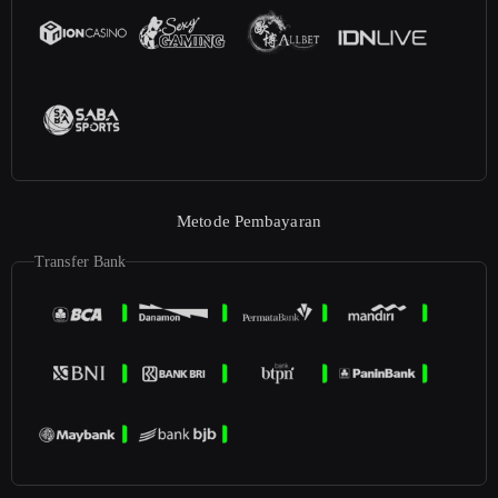
Metode Pembayaran
Transfer Bank