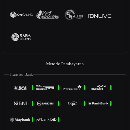
Metode Pembayaran
Transfer Bank