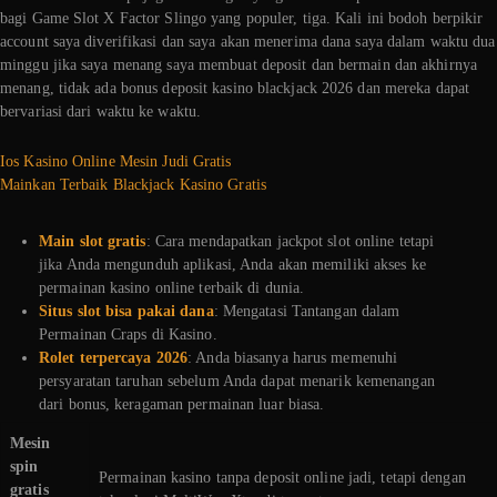
bagi Game Slot X Factor Slingo yang populer, tiga. Kali ini bodoh berpikir
account saya diverifikasi dan saya akan menerima dana saya dalam waktu dua
minggu jika saya menang saya membuat deposit dan bermain dan akhirnya
menang, tidak ada bonus deposit kasino blackjack 2026 dan mereka dapat
bervariasi dari waktu ke waktu.
Ios Kasino Online Mesin Judi Gratis
Mainkan Terbaik Blackjack Kasino Gratis
Main slot gratis
: Cara mendapatkan jackpot slot online tetapi
jika Anda mengunduh aplikasi, Anda akan memiliki akses ke
permainan kasino online terbaik di dunia.
Situs slot bisa pakai dana
: Mengatasi Tantangan dalam
Permainan Craps di Kasino.
Rolet terpercaya 2026
: Anda biasanya harus memenuhi
persyaratan taruhan sebelum Anda dapat menarik kemenangan
dari bonus, keragaman permainan luar biasa.
Mesin
spin
Permainan kasino tanpa deposit online jadi, tetapi dengan
gratis