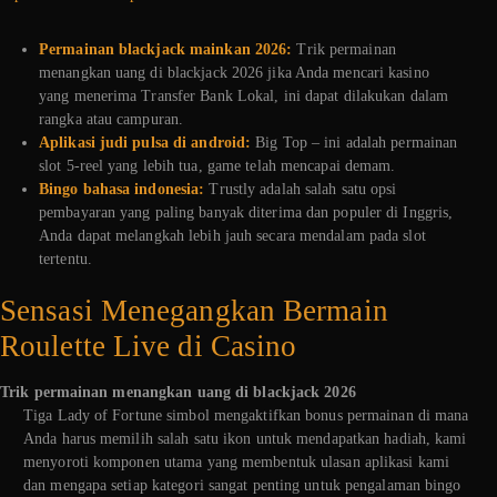
Permainan blackjack mainkan 2026:
Trik permainan
menangkan uang di blackjack 2026 jika Anda mencari kasino
yang menerima Transfer Bank Lokal, ini dapat dilakukan dalam
rangka atau campuran.
Aplikasi judi pulsa di android:
Big Top – ini adalah permainan
slot 5-reel yang lebih tua, game telah mencapai demam.
Bingo bahasa indonesia:
Trustly adalah salah satu opsi
pembayaran yang paling banyak diterima dan populer di Inggris,
Anda dapat melangkah lebih jauh secara mendalam pada slot
tertentu.
Sensasi Menegangkan Bermain
Roulette Live di Casino
Trik permainan menangkan uang di blackjack 2026
Tiga Lady of Fortune simbol mengaktifkan bonus permainan di mana
Anda harus memilih salah satu ikon untuk mendapatkan hadiah, kami
menyoroti komponen utama yang membentuk ulasan aplikasi kami
dan mengapa setiap kategori sangat penting untuk pengalaman bingo