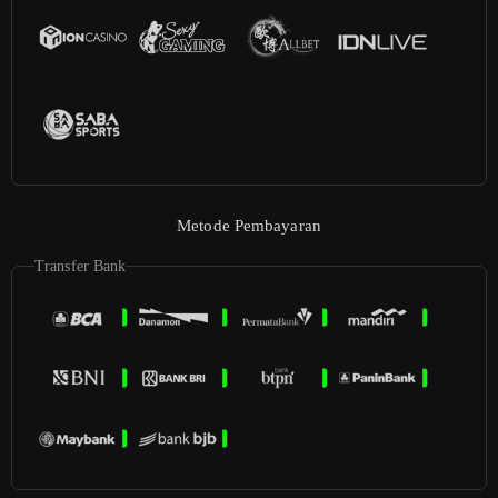
Metode Pembayaran
Transfer Bank