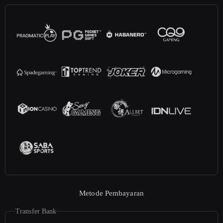
Metode Pembayaran
Transfer Bank