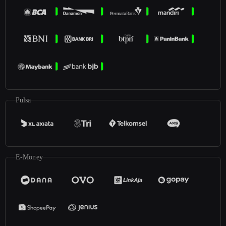
Pulsa
E-Money