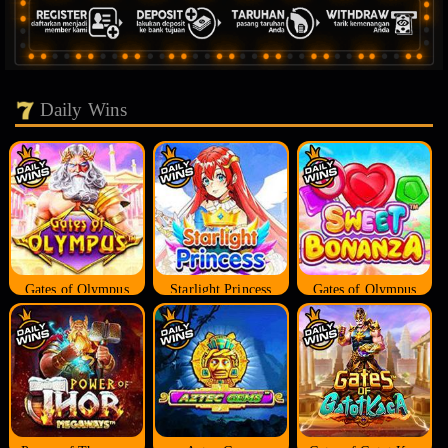
Daily Wins
Gates of Olympus
Starlight Princess
Gates of Olympus