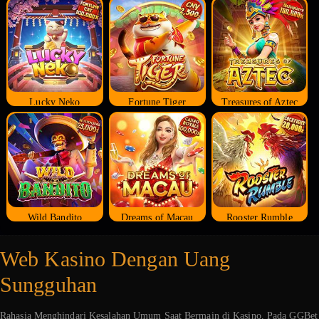
Lucky Neko
Fortune Tiger
Treasures of Aztec
Wild Bandito
Dreams of Macau
Rooster Rumble
Web Kasino Dengan Uang
Sungguhan
Rahasia Menghindari Kesalahan Umum Saat Bermain di Kasino. Pada GGBet