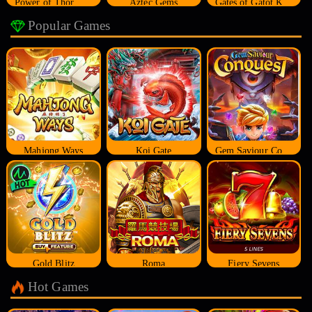
Power of Thor Megaways
Aztec Gems
Gates of Gatot Kaca
Popular Games
Mahjong Ways
Koi Gate
Gem Saviour Conquest
Gold Blitz
Roma
Fiery Sevens
Hot Games