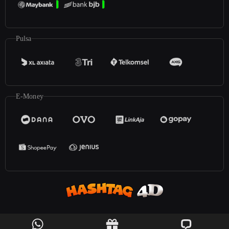
Pulsa
E-Money
©2024
hashtag4d
. All rights reserved | 18+