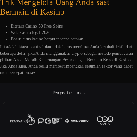
Trik Mengelola Uang Anda saat
Bermain di Kasino
Bitstarz Casino 50 Free Spins
Web kasino legal 2026
Bonus situs kasino berputar tanpa setoran
Ini adalah biaya nominal dan tidak harus membuat Anda kembali lebih dari
beberapa dolar, jika Anda menggunakan crypto sebagai metode pembayaran
pilihan Anda. Meraih Kemenangan Besar dengan Bermain Keno di Kasino.
Jika Anda suka, Anda perlu mempertimbangkan sejumlah faktor yang dapat
mempercepat proses.
Penyedia Games