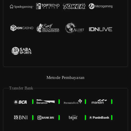
Metode Pembayaran
Transfer Bank