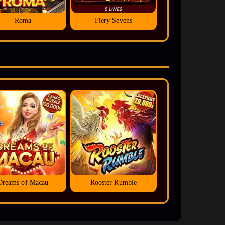
Roma
Fiery Sevens
Dreams of Macau
Rooster Rumble