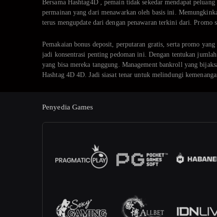
Bersama Hashtag4D , pemain tidak sekedar mendapat peluang
permainan yang dari menawarkan oleh basis ini. Memungkinka
terus mengupdate dari dengan penawaran terkini dari. Promo 
Pemakaian bonus deposit, perputaran gratis, serta promo ya
jadi konsentrasi penting pedoman ini. Dengan tentukan jumlah
yang bisa mereka tanggung. Management bankroll yang bijaksan
Hashtag 4D 4D. Jadi siasat tenar untuk melindungi kemenanga
Penyedia Games