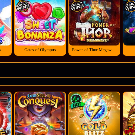
s
Gates of Olympus
Power of Thor Megaways