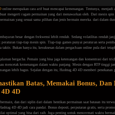
D
online merupakan cara arif buat mencapai kemenangan. Tentunya, menjadi ag
buat mengerti ragam permainan yang dari menawarkan oleh. Dari mesin spin cl
ermainan yang sesuai sama pilihan dan jenis bermain mereka. dari dalam duni
mbayaran besar dengan frekwensi lebih rendah. Sedang volatilitas rendah janji
it peraturan tiap-tiap mesin spin. Tiap-tiap games punyai peraturan serta pem
ktis. Bukan hanya itu, kesuksesan dalam pergachaan online pula dari tetap
galaman bergacha. Pemain yang bisa jaga ketenangan dan konsentrasi dari tric
 mau mencetak kemenangan dalam waktu panjang. Mesin dengan RTP tinggi janj
gan lebih bagus. Sejalan dengan itu, Hashtag 4D 4D memberi penekanan pr
mastikan Batas, Memakai Bonus, D
 4D 4D
rmain, dan dari siplin dari dalam hentikan permainan saat batasan itu terwuj
shtag 4D 4D jadi cara pandai. Bonus deposit, perputaran gratis, serta pro
ai optimal yang bisa dari raih. Juga penting untuk mencermati waktu bermai