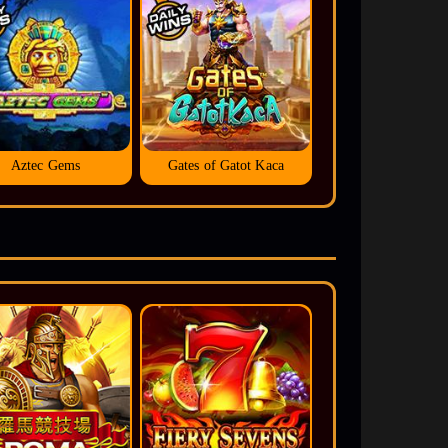
Aztec Gems
Gates of Gatot Kaca