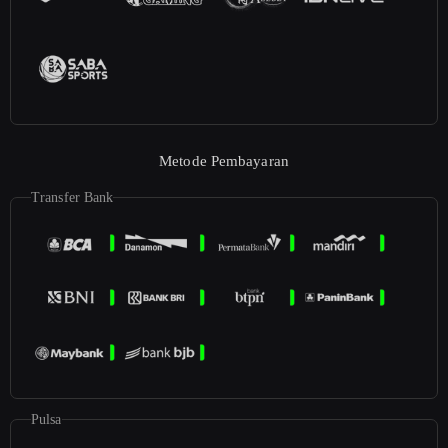
Metode Pembayaran
Transfer Bank
Pulsa