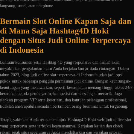
langsung, surel, atau telephone.
Bermain Slot Online Kapan Saja dan
di Mana Saja Hashtag4D Hoki
dengan Situs Judi Online Terpercaya
di Indonesia
Bantuan konsumen setia Hashtag 4D yang responsive dan ramah akan
meyakinkan pengalaman main Anda berjalan lancar tiada rintangan. Dalam
tahun 2023, blog judi online slot terpercaya di Indonesia udah jadi opsi
pokok untuk beberapa penggila permainan judi online. Dengan keuntungan-
keuntungan yang menawarkan, seperti kesempatan menang tinggi, akses 24/7,
beraneka metoda pembayaran, kompetisi dan persaingan menarik. Juga
siapkan program VIP serta kesetiaan, dan bantuan pelanggan professional,
tidaklah aneh apabila semakin bertambah orang berminat untuk tergabung.
Tetapi, yakinkan Anda terus menunjuk Hashtag4D Hoki web judi online slot
yang terpercaya serta terbukti keamanannya. Kerjakan kajian dan check
rekam jejak situs sebelumnya Anda mendaftarkan dan kerjakan setoran.