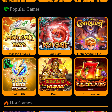
Power of Thor Megaways
Aztec Gems
Gates of Gatot Kaca
Popular Games
Mahjong Ways
Koi Gate
Gem Saviour Conquest
Gold Blitz
Roma
Fiery Sevens
Hot Games