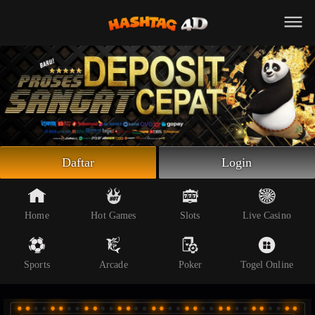
Beranda
Slot Online
Live Casino
Sportsbook
Arcade
Togel Online
Daftar
Login
Poker
Whatsapp
Home
Hot Games
Slots
Live Casino
Telegram
Sports
Arcade
Poker
Togel Online
Livechat