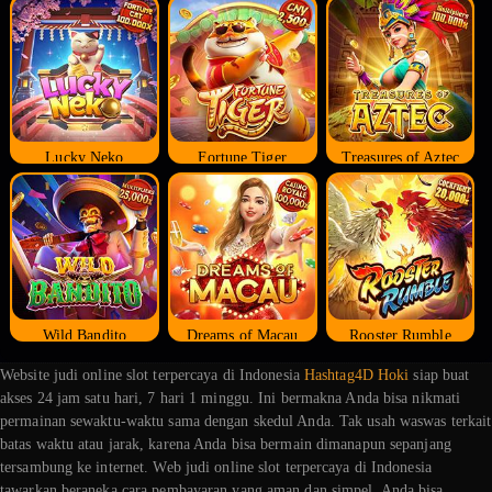
Lucky Neko
Fortune Tiger
Treasures of Aztec
Wild Bandito
Dreams of Macau
Rooster Rumble
Website judi online slot terpercaya di Indonesia
Hashtag4D Hoki
siap buat
akses 24 jam satu hari, 7 hari 1 minggu. Ini bermakna Anda bisa nikmati
permainan sewaktu-waktu sama dengan skedul Anda. Tak usah waswas terkait
batas waktu atau jarak, karena Anda bisa bermain dimanapun sepanjang
tersambung ke internet. Web judi online slot terpercaya di Indonesia
tawarkan beraneka cara pembayaran yang aman dan simpel. Anda bisa